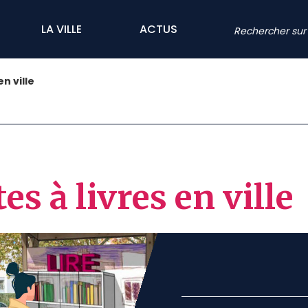
LA VILLE
ACTUS
n ville
es à livres en ville