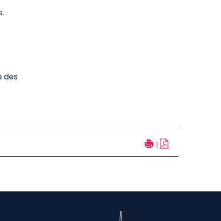
s.
e des
|