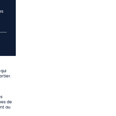
es
 qui
rtier.
es
rées de
ont au