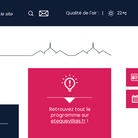
Qualité de l'air :
|
22
Retrouvez tout le
programme sur
etequevillais.fr
!