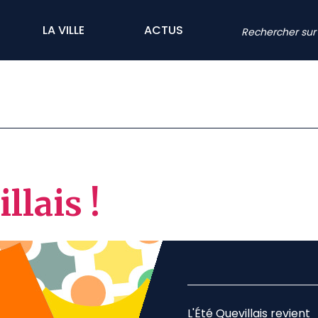
LA VILLE
ACTUS
llais !
L'Été Quevillais revient