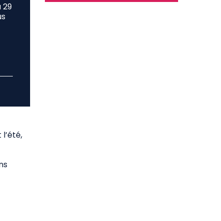
u 29
us
l’été,
ns