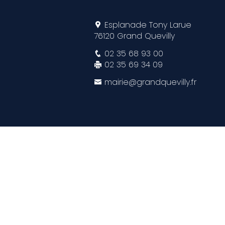
Esplanade Tony Larue
76120 Grand Quevilly
02 35 68 93 00
02 35 69 34 09
mairie@grandquevilly.fr